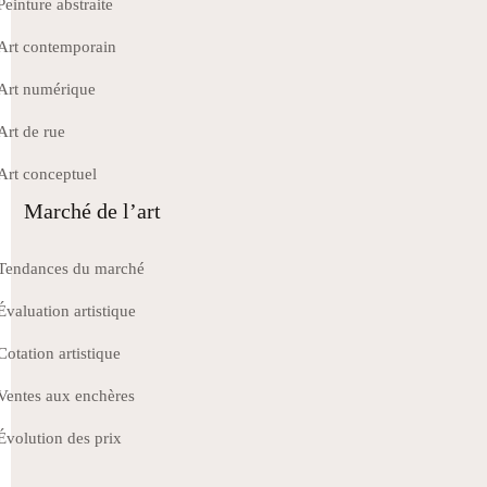
Peinture abstraite
Art contemporain
Art numérique
Art de rue
Art conceptuel
Marché de l’art
Tendances du marché
Évaluation artistique
Cotation artistique
Ventes aux enchères
Évolution des prix